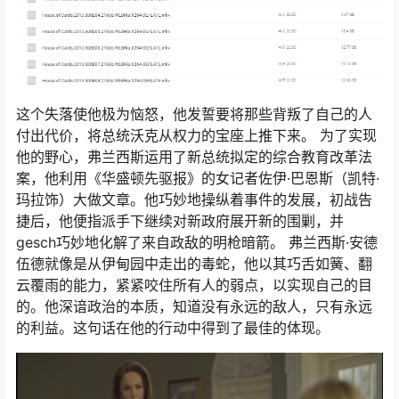
这个失落使他极为恼怒，他发誓要将那些背叛了自己的人
付出代价，将总统沃克从权力的宝座上推下来。 为了实现
他的野心，弗兰西斯运用了新总统拟定的综合教育改革法
案，他利用《华盛顿先驱报》的女记者佐伊·巴恩斯（凯特·
玛拉饰）大做文章。他巧妙地操纵着事件的发展，初战告
捷后，他便指派手下继续对新政府展开新的围剿，并
gesch巧妙地化解了来自政敌的明枪暗箭。 弗兰西斯·安德
伍德就像是从伊甸园中走出的毒蛇，他以其巧舌如簧、翻
云覆雨的能力，紧紧咬住所有人的弱点，以实现自己的目
的。他深谙政治的本质，知道没有永远的敌人，只有永远
的利益。这句话在他的行动中得到了最佳的体现。