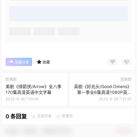
海报分享
收藏
欧美剧
欧美剧
美剧《绿箭侠/Arrow》全八季
英剧《好兆头/Good.Omens》
170集高清英语中文字幕
第一季全6集高清1080P英语
中文字幕
2023-6-26 7:25:48
2023-6-28 7:31:25
0 条回复
文章作者
管理员
A
M
欢迎您，新朋友，感谢参与互动！
确认修改