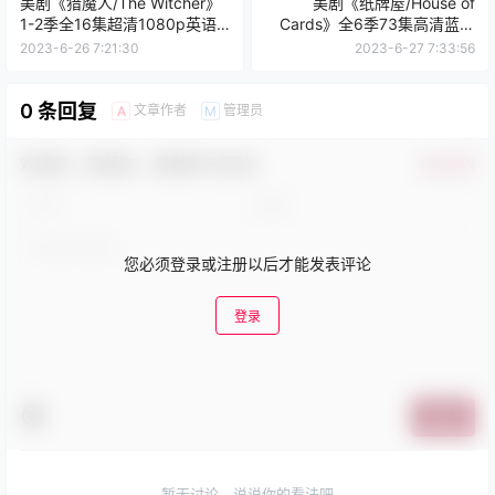
美剧《猎魔人/The Witcher》
美剧《纸牌屋/House of
1-2季全16集超清1080p英语
Cards》全6季73集高清蓝光
中文字幕
4k英语中文字幕
2023-6-26 7:21:30
2023-6-27 7:33:56
0 条回复
文章作者
管理员
A
M
欢迎您，新朋友，感谢参与互动！
确认修改
您必须登录或注册以后才能发表评论
登录
提交
暂无讨论，说说你的看法吧