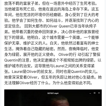
放荡不羁的富家子弟，但在一场意外中经历了生死考验。
当他被宣布死亡后，他竟在遥远的海岛上幸存下来。这五
年间，他在荒凉的环境中历经磨砺，身心受到了巨大的考
验。他学会了如何生存、如何战斗，并逐渐找到了内心的
坚定信念。 回到大都市的Oliver Queen已非当年纨绔子
弟。他带着沉重的使命回到家乡，决心弥补他的家族曾经
犯下的错误。他明白，这个城市需要一个英雄，一个能够
保护无辜、维护正义的人。白天，他依然过着富有的绅士
生活，掩饰着自己隐藏的秘密。然而，夜晚降临时，他变
身为绿箭，展开他的正义使命。 Oliver的行 动引起了警探
Quentin的注意，他决定逮捕这个不按规矩出牌的绿箭，以
维护城市的治安。这导致他与Laurel之间的关系变得紧
张。Laurel是Oliver的前女友，同时也是Quentin的女儿。
她曾深深爱着Oliver，但五年的失踪让她对他心生疑虑。她
无法理解Oliver经历了什么，为什么他变得如此不同。