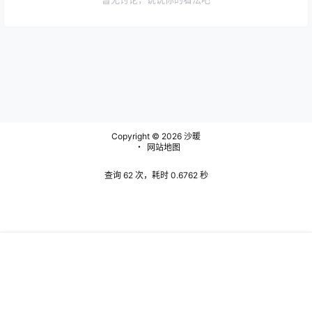
Copyright © 2026
沙暖
・
网站地图
查询 62 次，耗时 0.6762 秒
Warning
:
首页
问题反馈
搜索
菜单
我的
error_log(/www/wwwroot/www.shanuan.com/wp-
content/plugins/spider-analyser/#log/log-0904.txt): failed
to open stream: Permission denied in