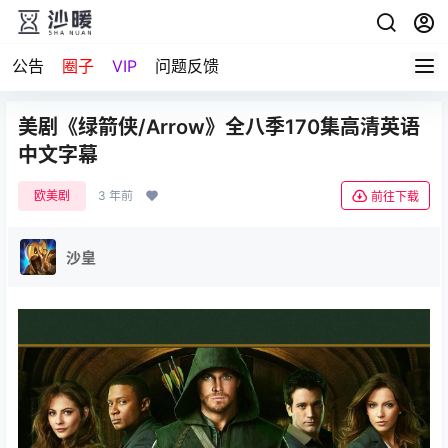
公告
圈子
VIP
问题反馈
美剧《绿箭侠/Arrow》全八季170集高清英语
中文字幕
欧美剧
3 年前
前往下载
沙皇