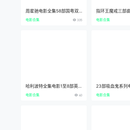
周星驰电影全集58部国粤双
指环王魔戒三部
语中字4K超清资源下载
4K超清中英双语
电影合集
335
电影合集
_TheLordOfTheR
dedEditionTrilo
btitleDownload
哈利波特全集电影1至8部英
23部吸血鬼系列
语中文字幕4k超清下载在线
集国英双语外挂
电影合集
40
电影合集
观看华纳兄弟
版资源下载
HarryPotterCompleteColle
ction