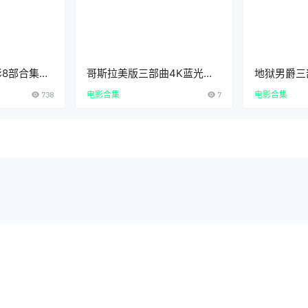
8部合集
哥斯拉美版三部曲4K蓝光原
地狱男爵三
年英语中文字幕
盘英语中字迅雷百度云下载
HellboyT
738
电影合集
7
电影合集
中英双字未
下载
tent/plugins/spider-analyser/#log/log-0822.txt): failed 
ider-analyser/spider.class.php
on line
2900