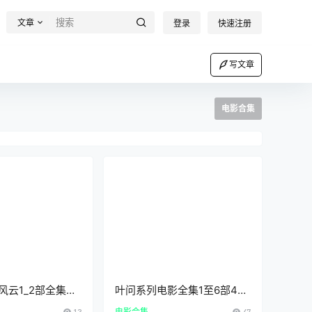
文章
登录
快速注册
写文章
电影合集
风云1_2部全集高
叶问系列电影全集1至6部4K
下载在线观看
高清中文字幕迅雷百度云下载
13
电影合集
47