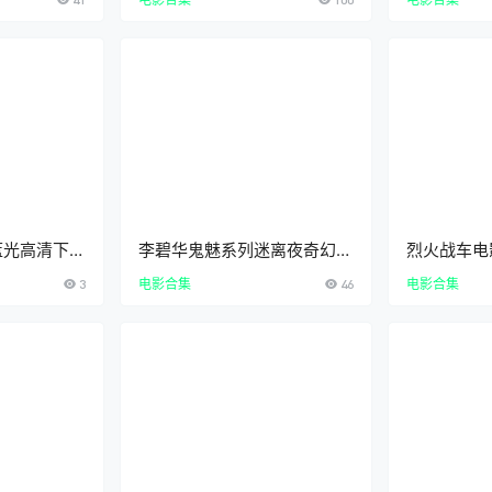
StoryTrilog
PoliceStoryCollection1080
人间道道道
P
蓝光高清下载
李碧华鬼魅系列迷离夜奇幻夜
烈火战车电
别林9部经
两部曲粤语中字高清合集下载
德华郑伊健
3
电影合集
46
电影合集
看默片喜剧
在线观看
下载在线观
FullThrott