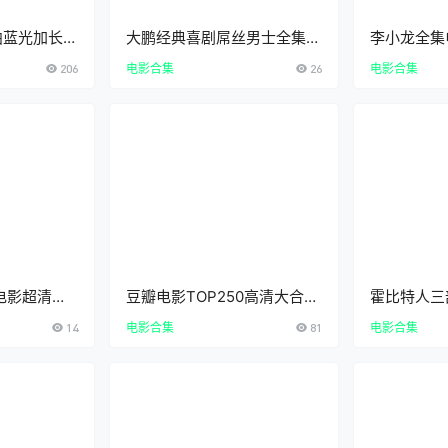
曲蓝光加长版
大鹏经典喜剧屌丝男士全集1
李小龙全集
字幕下载
至4季超清1080P中文字幕百
1080P超
206
电影合集
26
电影合集
ingsExten
度云迅雷下载在线观看
gyBluRaySu
电影超清合
豆瓣电影TOP250高清大合集
霍比特人三部
中文字幕全屏
迅雷百度云下载4K蓝光
超清中英双
14
电影合集
81
电影合集
1080P免费在线观看资源推荐