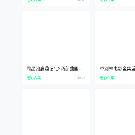
百度云网盘下载
_AChineseGhost
y_87版倩女幽魂
道完整版资源
周星驰鹿鼎记1_2两部曲国粤
卓别林电影全集
双语中字4K高清修复版合集
_喜剧大师查理卓
电影合集
75
电影合集
下载在线观看
典代表作合集_必
电影推荐