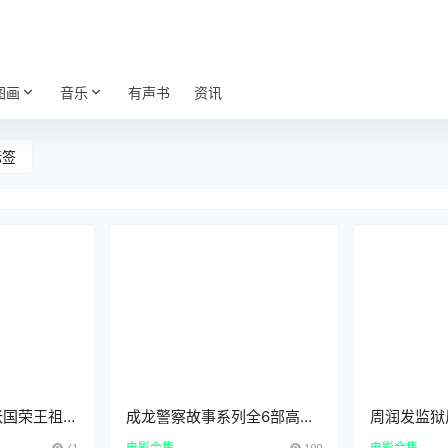
图画
音乐
有声书
资讯
标签
张国荣王祖贤
成龙警察故事系列全6部高清
周润发监狱
字合集下载
蓝光国粤双语中字下载
清中文字幕
41
电影合集
100
电影合集