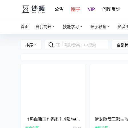
公告
圈子
VIP
问题反馈
首页
自我提升
技能学习
亲子教育
影音
全部
排序
《热血街区》系列1-4部/电影
倩女幽魂三部曲
8部日语中字合集[MP4/MKV]
版1080P高清中
电影合集
43
电影合集