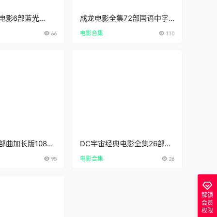
电影6部蓝光
成龙电影全集72部国语中字
清中字资源下载
超清1080P无水印打包下载
66
电影合集
110
JackieChanMoviesCollecti
on
曲加长版1080P
DC宇宙经典电影全集26部
字未删减全集下载
1080P超清英语中字百度云下
95
电影合集
26
载
解锁
会员
权限