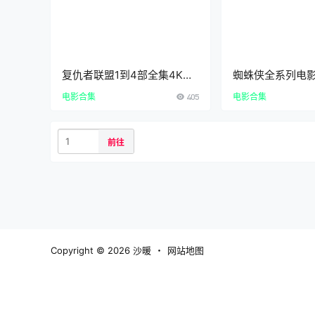
复仇者联盟1到4部全集4K超
蜘蛛侠全系列电影
清中英双字百度云下载漫威宇
2002至2019
电影合集
405
电影合集
宙电影合集资源在线观看
4K超清资源下载
前往
Copyright © 2026
沙暖
・
网站地图
Warning
: error_log(/www/wwwroot/www.shanuan.com/wp-con
/www/wwwroot/www.shanuan.com/wp-content/plugins/sp