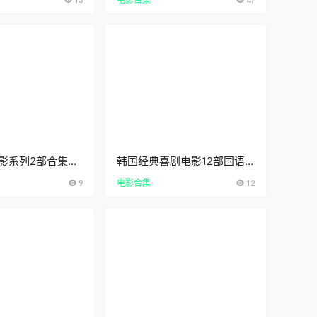
甄子丹经典功夫动作片
影系列2部合集刘
韩国经典喜剧电影12部国语
主演中文字幕高清
配音中文字幕超清合集下载在
9
电影合集
12
看
线观看
leMovieSeriesHD