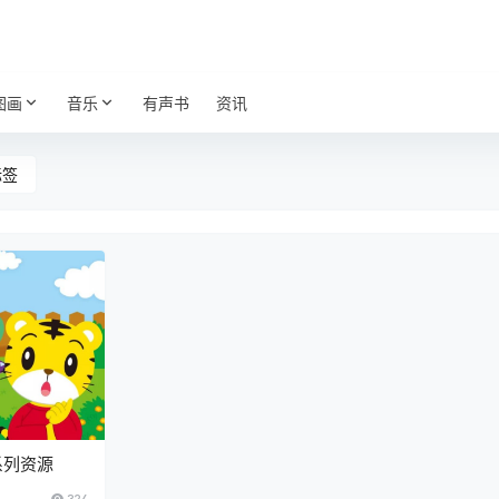
图画
音乐
有声书
资讯
标签
系列资源
324