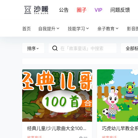
公告
圈子
VIP
问题反馈
首页
自我提升
技能学习
亲子教育
影音
全部
排序
经典儿童/少儿歌曲大全100首
巧虎幼儿早教全
连续播放
故事童话
89
故事童话