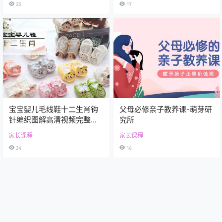
35
17
宝宝婴儿毛线鞋十二生肖钩
父母必修亲子教养课-萌芽研
针编织图解高清视频完整教
究所
程
家长课程
家长课程
24
16