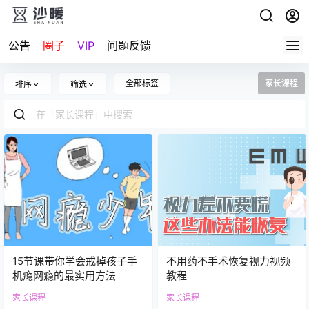
公告
圈子
VIP
问题反馈
全部标签
家长课程
排序
筛选
15节课带你学会戒掉孩子手
不用药不手术恢复视力视频
机瘾网瘾的最实用方法
教程
家长课程
家长课程