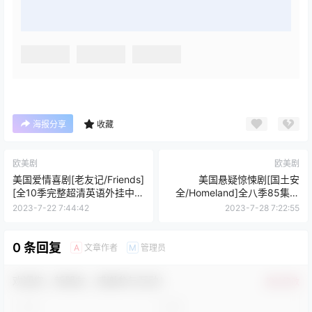
海报分享
收藏
欧美剧
欧美剧
美国爱情喜剧[老友记/Friends]
美国悬疑惊悚剧[国土安
[全10季完整超清英语外挂中字
全/Homeland]全八季85集完
合集]
整版高清英语中字
2023-7-22 7:44:42
2023-7-28 7:22:55
0 条回复
文章作者
管理员
A
M
欢迎您，新朋友，感谢参与互动！
确认修改