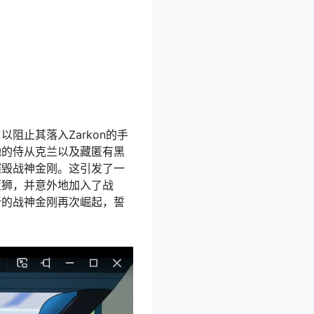
阻止其落入Zarkon的手
她的侍从克兰以及藏匿有黑
摧毁战神金刚。这引发了一
蓝狮，并意外地加入了战
新的战神金刚再次崛起，誓