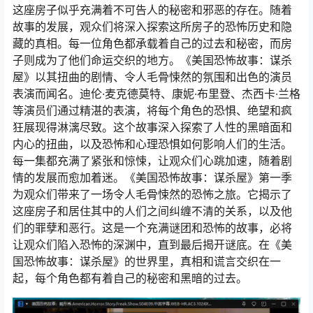
这座房子似乎充满着不可告人的秘密和邪恶的存在。随着
故事的发展，观众们将深入探索这所房子的恐怖历史和隐
藏的真相。每一位角色都承载着自己的过去和秘密，而房
子则成为了他们命运交织的地方。《美国恐怖故事：谋杀
屋》以其扭曲的剧情、令人毛骨悚然的氛围和出色的演员
表演而闻名。迪伦·麦克德莫特、康妮·布里登、杰西卡·兰格
等演员们通过精湛的表演，将每个角色的恐惧、绝望和疯
狂展现得淋漓尽致。这个故事深入探索了人性的黑暗面和
内心的扭曲，以及恐怖和心理恐惧如何影响人们的生活。
每一集都充满了紧张和惊悚，让观众们心跳加速，随着剧
情的发展而愈加着迷。《美国恐怖故事：谋杀屋》第一季
为观众们带来了一场令人毛骨悚然的恐怖之旅。它揭示了
这座房子和居住其中的人们之间纠缠不清的关系，以及他
们的罪孽和恶行。这是一个充满谜团和恐怖的故事，必将
让观众们陷入恐怖的深渊中，直到最后揭开谜底。在《美
国恐怖故事：谋杀屋》的世界里，真相和谎言交织在一
起，每个角色都有着自己的秘密和黑暗的过去。