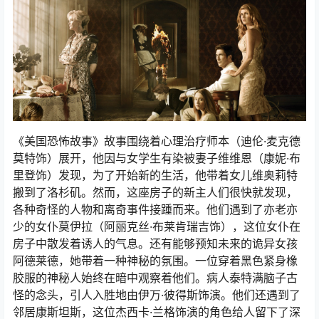
《美国恐怖故事》故事围绕着心理治疗师本（迪伦·麦克德
莫特饰）展开，他因与女学生有染被妻子维维恩（康妮·布
里登饰）发现，为了开始新的生活，他带着女儿维奥莉特
搬到了洛杉矶。然而，这座房子的新主人们很快就发现，
各种奇怪的人物和离奇事件接踵而来。他们遇到了亦老亦
少的女仆莫伊拉（阿丽克丝·布莱肯瑞吉饰），这位女仆在
房子中散发着诱人的气息。还有能够预知未来的诡异女孩
阿德莱德，她带着一种神秘的氛围。一位穿着黑色紧身橡
胶服的神秘人始终在暗中观察着他们。病人泰特满脑子古
怪的念头，引人入胜地由伊万·彼得斯饰演。他们还遇到了
邻居康斯坦斯，这位杰西卡·兰格饰演的角色给人留下了深