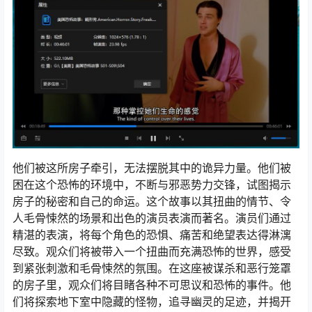
他们被这所房子牵引，无法摆脱其中的诡异力量。他们被
困在这个恐怖的环境中，不断与邪恶势力交锋，试图揭示
房子的秘密和自己的命运。这个故事以其扭曲的情节、令
人毛骨悚然的场景和出色的演员表演而著名。演员们通过
精湛的表演，将每个角色的恐惧、痛苦和绝望表达得淋漓
尽致。观众们将被带入一个扭曲而充满恐怖的世界，感受
到紧张刺激和毛骨悚然的氛围。在这座被谋杀和恶行笼罩
的房子里，观众们将目睹各种不可思议和恐怖的事件。他
们将探索地下室中隐藏的怪物，追寻幽灵的足迹，并揭开