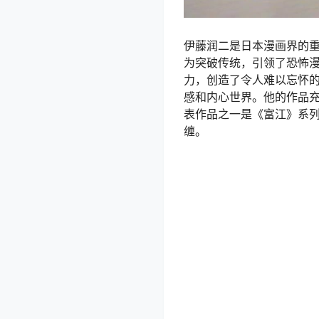
伊藤润二是日本漫画界的
为突破传统，引领了恐怖漫
力，创造了令人难以忘怀
感和内心世界。他的作品充
表作品之一是《富江》系
缠。