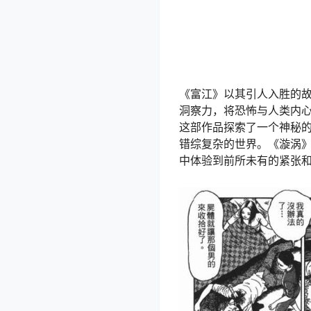
《富江》以其引人入胜的
洞察力，将恐怖与人类内心
这部作品探索了一个神秘
错综复杂的世界。《漩涡
中体验到前所未有的紧张