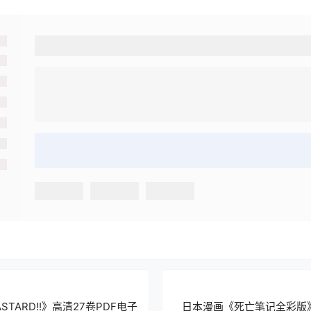
TARD!!》高清27卷PDF电子
日本漫画《死亡笔记全彩版》