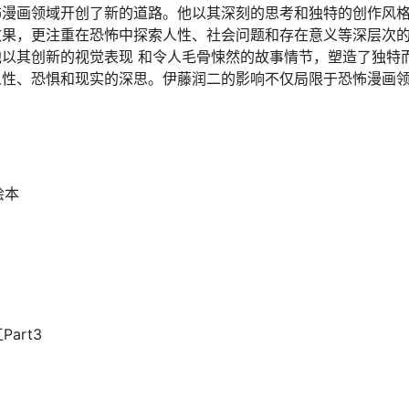
怖漫画领域开创了新的道路。他以其深刻的思考和独特的创作风
果，更注重在恐怖中探索人性、社会问题和存在意义等深层次的
以其创新的视觉表现 和令人毛骨悚然的故事情节，塑造了独特
人性、恐惧和现实的深思。伊藤润二的影响不仅局限于恐怖漫画
。
绘本
art3