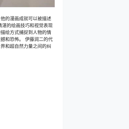
。他的漫画成就可以被描述
精湛的绘画技巧和视觉表现
的描绘方式捕捉到人物的情
撼和恐怖。 伊藤润二的代
世界和超自然力量之间的纠