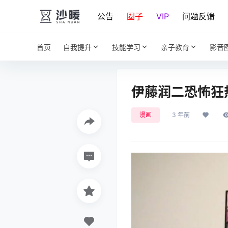
公告
圈子
VIP
问题反馈
首页
自我提升
技能学习
亲子教育
影音
伊藤润二恐怖狂
漫画
3 年前