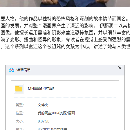
重要人物，他的作品以独特的恐怖风格和深刻的故事情节而闻名
画的发展，并对整个漫画界产生了深远的影响。 伊藤润二以其
的图像。他擅长运用黑暗和阴影来营造恐怖氛围，并以细节丰富
满了变形、扭曲和怪异的形象，令读者在视觉上感受到强烈的震
列。这个系列以富江这个被诅咒的女孩为中心，讲述了她与人类