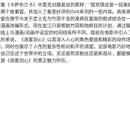
像《卡萨布兰卡》中里克对路易说的那样：“我觉得这是一段美好
两个故事弧，并加入了备受好评的OVA系列的一些内容。具体
的复仇情节与关于武士名为竹田干龙的准疯狂富商的叙述结合在
的漫画改编形式，现在金江只是帮助竹田和他疯狂的计划，通过
线上与漫画/动画中设定的时间线有所不同，提前在电影中引入
总的来说，《浪客剑心》以其深入人心的角色塑造和精彩的动作
期，同时也展示了人性的复杂性和对和平的渴望。这部电影巧妙
考自己在这个世界中的立场。无论是死忠粉丝还是新观众，都能
正是《浪客剑心》的真正魅力所在。