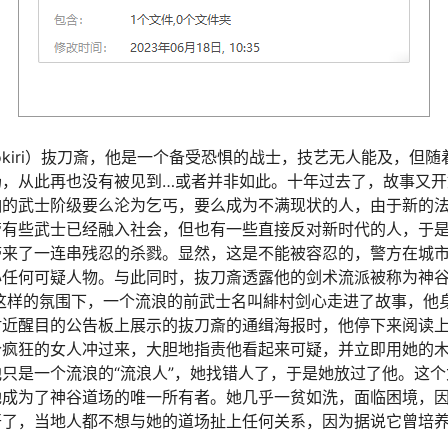
tokiri）抜刀斎，他是一个备受恐惧的战士，技艺无人能及，但
场，从此再也没有被见到…或者并非如此。十年过去了，故事又开
怕的武士阶级要么沦为乞丐，要么成为不满现状的人，由于新的
管有些武士已经融入社会，但也有一些直接反对新时代的人，于
带来了一连串残忍的杀戮。显然，这是不能被容忍的，警方在城
心任何可疑人物。与此同时，抜刀斎透露他的剑术流派被称为神
这样的氛围下，一个流浪的前武士名叫緋村剑心走进了故事，他
附近醒目的公告板上展示的抜刀斎的通缉海报时，他停下来阅读
个疯狂的女人冲过来，大胆地指责他看起来可疑，并立即用她的
只是一个流浪的“流浪人”，她找错人了，于是她放过了他。这
她成为了神谷道场的唯一所有者。她几乎一贫如洗，面临困境，
开了，当地人都不想与她的道场扯上任何关系，因为据说它曾培