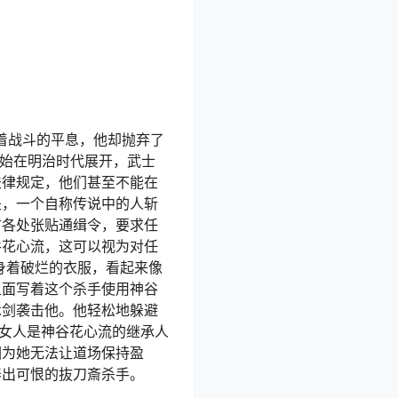
随着战斗的平息，他却抛弃了
始在明治时代展开，武士
法律规定，他们甚至不能在
是，一个自称传说中的人斩
市各处张贴通缉令，要求任
谷花心流，这可以视为对任
身着破烂的衣服，看起来像
上面写着这个杀手使用神谷
木剑袭击他。他轻松地躲避
个女人是神谷花心流的继承人
因为她无法让道场保持盈
养出可恨的抜刀斎杀手。