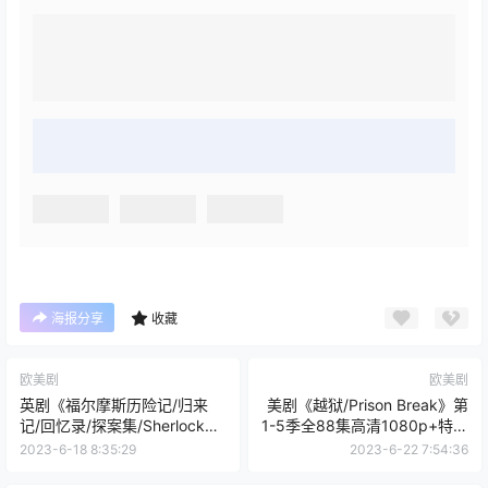
海报分享
收藏
欧美剧
欧美剧
英剧《福尔摩斯历险记/归来
美剧《越狱/Prison Break》第
记/回忆录/探案集/Sherlock
1-5季全88集高清1080p+特别
Holmes》全七季41集高清英语
篇最后一越
2023-6-18 8:35:29
2023-6-22 7:54:36
中文字幕合集