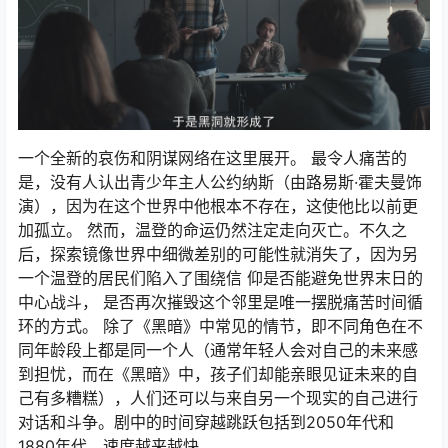
一个全新的哀伤和阴谋网络在这里展开。 最令人痛苦的
是，没有人认出青少年主人公约纳斯（由路易斯·霍夫曼饰
演），因为在这个世界中他根本不存在，这使他比以前更
加孤立。 然而，温登的命运仍然注定走向灭亡。不久之
后，探索镜像世界中细微差别的可能性就消失了，因为另
一个温登的居民们陷入了围绕信 仰是否能避免世界末日的
中心战斗， 是否再次摧毁这个邻里是唯一摆脱痛苦时间循
环的方式。 除了《黑暗》中常见的情节，即不同角色在不
同年龄段上都是同一个人（通常年轻人会对自己的未来感
到担忧，而在《黑暗》中，孩子们却能亲眼见证未来的自
己有多糟糕），人们还可以与来自另一个现实的自己进行
对话和斗争。剧中的时间穿越跳跃包括到2050年代和
1880年代，速度越来越快。