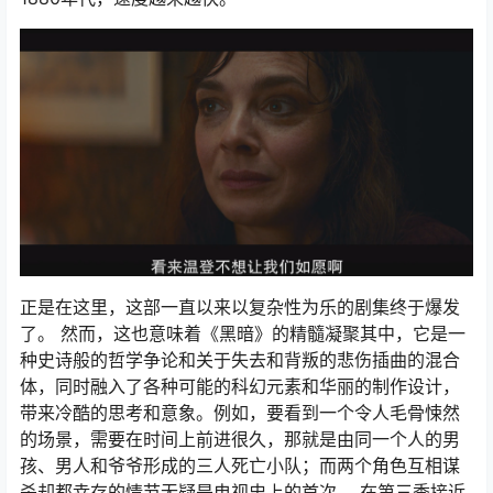
正是在这里，这部一直以来以复杂性为乐的剧集终于爆发
了。 然而，这也意味着《黑暗》的精髓凝聚其中，它是一
种史诗般的哲学争论和关于失去和背叛的悲伤插曲的混合
体，同时融入了各种可能的科幻元素和华丽的制作设计，
带来冷酷的思考和意象。例如，要看到一个令人毛骨悚然
的场景，需要在时间上前进很久，那就是由同一个人的男
孩、男人和爷爷形成的三人死亡小队；而两个角色互相谋
杀却都幸存的情节无疑是电视史上的首次。 在第三季接近