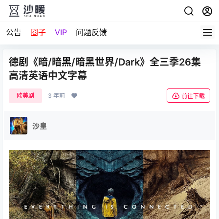
公告
圈子
VIP
问题反馈
德剧《暗/暗黑/暗黑世界/Dark》全三季26集
高清英语中文字幕
欧美剧
3 年前
前往下载
沙皇