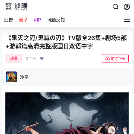
公告
圈子
VIP
问题反馈
《鬼灭之刃/鬼滅の刃》TV版全26集+剧场5部
+游郭篇高清完整版国日双语中字
动漫
3 年前
前往下载
沙皇