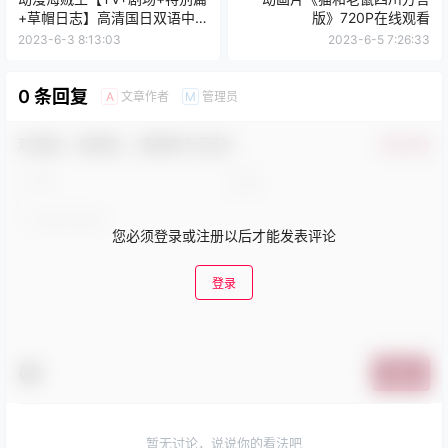
+草帽日志】高清国日双语中
版》720P在线观看
字合集
2023-6-3 8:13:03
2023-6-5 7:26:33
0 条回复
文章作者
管理员
A
M
欢迎您，新朋友，感谢参与互动！
确认修改
您必须登录或注册以后才能发表评论
登录
提交
暂无讨论，说说你的看法吧