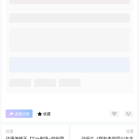
海报分享
收藏
动漫
动漫
动漫海贼王【TV+剧场+特别篇
动画片《猫和老鼠四川方言