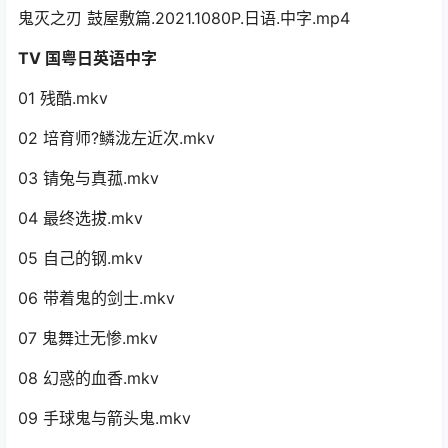
鬼灭之刃 鼓屋敷篇.2021.1080P.日语.中字.mp4
TV 国粤日英语中字
01 残酷.mkv
02 培育师?鳞泷左近次.mkv
03 锖兔与真菰.mkv
04 最终选拔.mkv
05 自己的钢.mkv
06 带着鬼的剑士.mkv
07 鬼舞辻无惨.mkv
08 幻惑的血香.mkv
09 手球鬼与箭头鬼.mkv