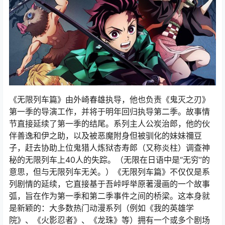
《无限列车篇》由外崎春雄执导，他也负责《鬼灭之刃》
第一季的导演工作，并将于明年回归执导第二季。故事情
节直接延续了第一季的结尾。系列主人公炭治郎，他的伙
伴善逸和伊之助，以及被恶魔附身但被驯化的妹妹禰豆
子，赶去协助上位鬼猎人炼狱杏寿郎（又称炎柱）调查神
秘的无限列车上40人的失踪。（无限在日语中是“无穷”的
意思，但与无限列车无关。）《无限列车篇》不仅仅是系
列剧情的延续，它直接基于吾峠呼举原著漫画的一个故事
弧，旨在作为第一季和第二季事件之间的桥梁。这本身就
是新颖的：大多数热门动漫系列（例如《我的英雄学
院》、《火影忍者》、《龙珠》等）拥有一个或多个剧场