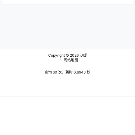
Copyright © 2026
沙暖
・
网站地图
查询 60 次，耗时 0.6943 秒
Warning
:
首页
问题反馈
搜索
菜单
我的
error_log(/www/wwwroot/www.shanuan.com/wp-
content/plugins/spider-analyser/#log/log-0722.txt): failed
to open stream: Permission denied in
/www/wwwroot/www.shanuan.com/wp-