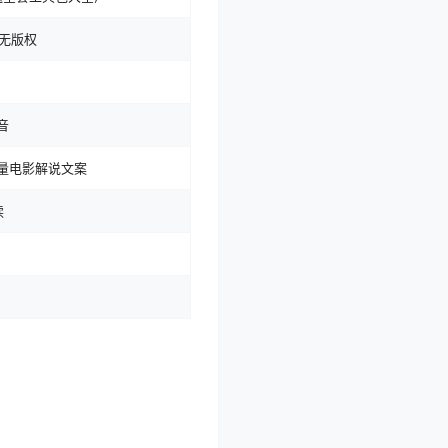
无版权
音
流量电影解说文案
读