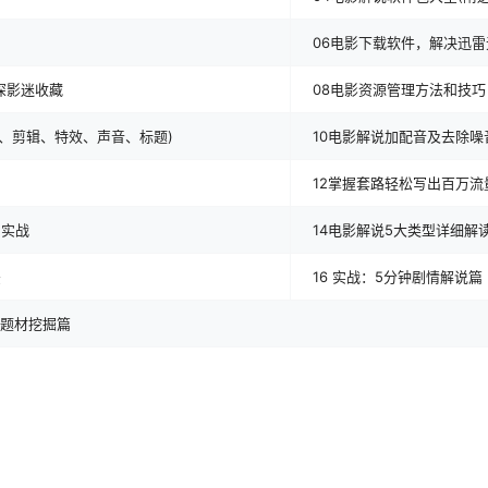
06电影下载软件，解决迅雷
深影迷收藏
08电影资源管理方法和技巧
入、剪辑、特效、声音、标题)
10电影解说加配音及去除噪
12掌握套路轻松写出百万
例实战
14电影解说5大类型详细解
法
16 实战：5分钟剧情解说篇
影题材挖掘篇