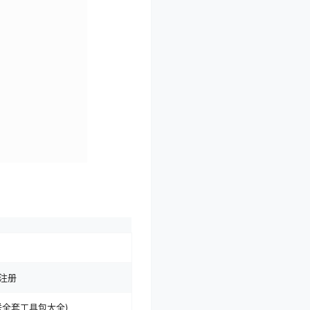
注册
送全套工具包大全)