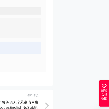
解锁
会员
动画动漫
权限
全集英语无字幕高清合集
odesEnglishNoSubtitl