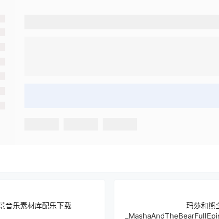
背景音乐素材库配乐下载
玛莎和熊
_MashaAndTheBearFullEpis