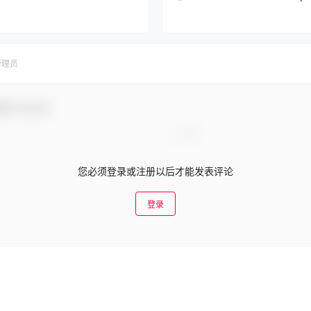
esHD_俄
管理员
谢参与互动！
您必须登录或注册以后才能发表评论
登录