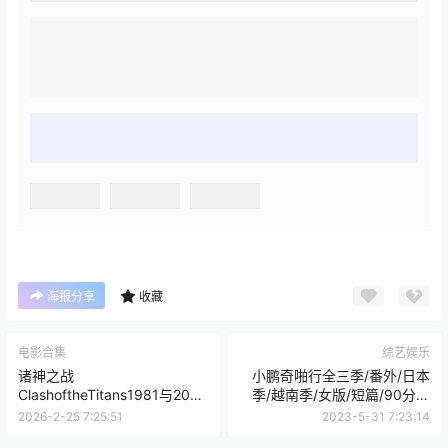
海报分享
收藏
电影合集
综艺娱乐
诸神之战
小鹏奇啪行全三季/番外/日本
ClashoftheTitans1981与2010
季/越南季/女版/短篇/90分钟
两部合集1080P蓝光中文字幕
精华含彩蛋合集
2026-2-25 7:25:51
2023-5-31 7:23:14
迅雷下载