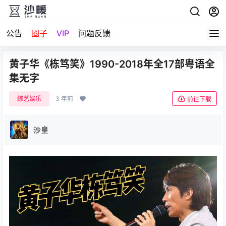
公告
圈子
VIP
问题反馈
黄子华《栋笃笑》1990-2018年全17部粤语全
集无字
综艺娱乐
3 年前
前往下载
沙皇