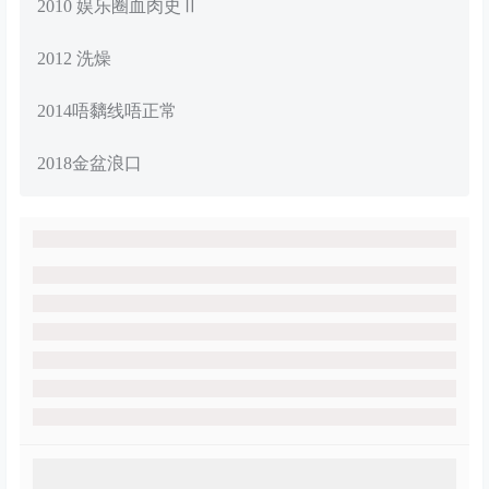
2010 娱乐圈血肉史Ⅱ
2012 洗燥
2014唔黐线唔正常
2018金盆浪口