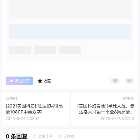
海报分享
收藏
欧美剧
欧美剧
[2021美国科幻][旺达幻视][高
[美国科幻冒险][星球大战：曼
清1080P中英双字]
达洛人] [第一季全8集高清英
语中字]
2023-8-24 7:36:12
2023-8-28 8:27:13
0 条回复
文章作者
管理员
A
M