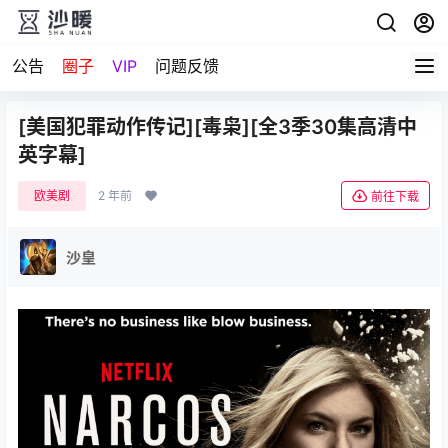
公告
圈子
VIP
问题反馈
[美国犯罪动作传记][毒枭][全3季30集高清中
英字幕]
欧美剧
2 年前
前往下载
沙皇