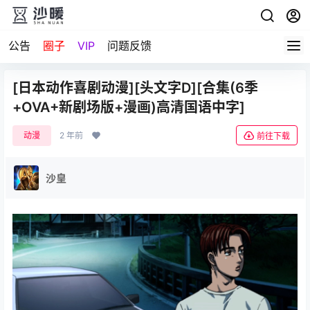
公告
圈子
VIP
问题反馈
[日本动作喜剧动漫][头文字D][合集(6季
+OVA+新剧场版+漫画)高清国语中字]
动漫
2 年前
前往下载
沙皇