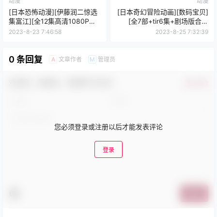
动漫
动漫
[日本恐怖动漫][伊藤润二惊选
[日本奇幻冒险动画][数码宝贝]
集富江][全12集高清1080P未
[全7部+tir6集+剧场版合集
删减日语中字]
(1999-2018)国粤中三语中字]
2023-8-23 7:46:58
2023-8-25 7:32:39
0 条回复
文章作者
管理员
A
M
欢迎您，新朋友，感谢参与互动！
确认修改
您必须登录或注册以后才能发表评论
登录
提交