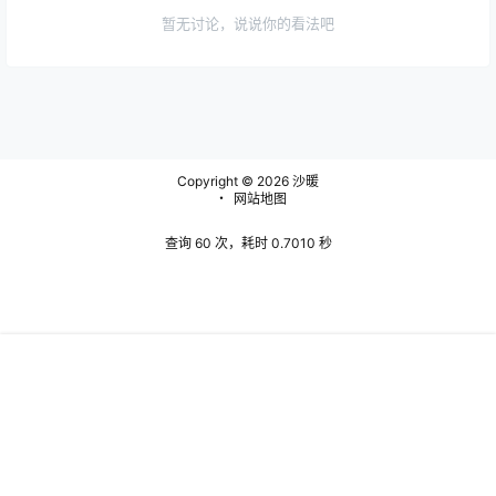
暂无讨论，说说你的看法吧
Copyright © 2026
沙暖
・
网站地图
查询 60 次，耗时 0.7010 秒
Warning
:
首页
问题反馈
搜索
菜单
我的
error_log(/www/wwwroot/www.shanuan.com/wp-
content/plugins/spider-analyser/#log/log-0704.txt): failed
to open stream: Permission denied in
/www/wwwroot/www.shanuan.com/wp-
content/plugins/spider-analyser/spider.class.php
on line