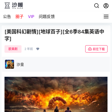
公告
圈子
VIP
问题反馈
[美国科幻剧情][地球百子][全6季84集英语中
字]
欧美剧
2 年前
前往下载
沙皇