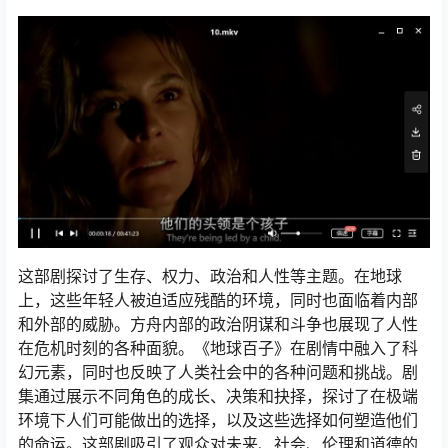
这部剧探讨了生存、权力、政治和人性等主题。在地球
上，这些年轻人被迫适应残酷的环境，同时也面临着内部
和外部的威胁。方舟内部的政治阴谋和斗争也展现了人性
在危机时刻的各种面貌。《地球百子》在剧情中融入了科
幻元素，同时也反映了人类社会中的各种问题和挑战。剧
集通过展示不同角色的成长、决策和抉择，探讨了在极端
环境下人们可能做出的选择，以及这些选择如何塑造他们
的命运。这部剧吸引了观众对未来、社会、伦理和道德的