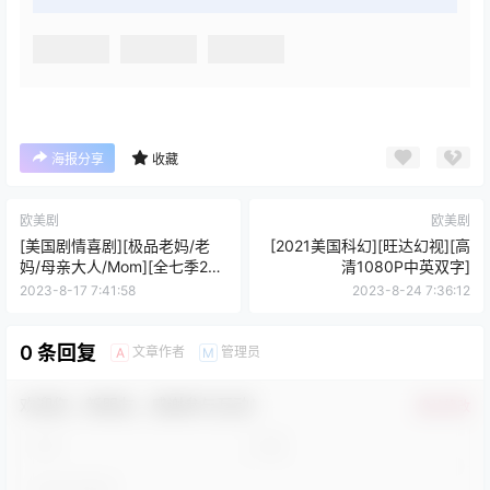
海报分享
收藏
欧美剧
欧美剧
[美国剧情喜剧][极品老妈/老
[2021美国科幻][旺达幻视][高
妈/母亲大人/Mom][全七季22
清1080P中英双字]
集高清英语中字合集]
2023-8-17 7:41:58
2023-8-24 7:36:12
0 条回复
文章作者
管理员
A
M
欢迎您，新朋友，感谢参与互动！
确认修改