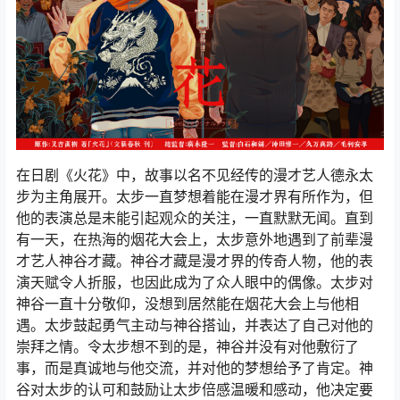
在日剧《火花》中，故事以名不见经传的漫才艺人德永太
步为主角展开。太步一直梦想着能在漫才界有所作为，但
他的表演总是未能引起观众的关注，一直默默无闻。直到
有一天，在热海的烟花大会上，太步意外地遇到了前辈漫
才艺人神谷才藏。神谷才藏是漫才界的传奇人物，他的表
演天赋令人折服，也因此成为了众人眼中的偶像。太步对
神谷一直十分敬仰，没想到居然能在烟花大会上与他相
遇。太步鼓起勇气主动与神谷搭讪，并表达了自己对他的
崇拜之情。令太步想不到的是，神谷并没有对他敷衍了
事，而是真诚地与他交流，并对他的梦想给予了肯定。神
谷对太步的认可和鼓励让太步倍感温暖和感动，他决定要