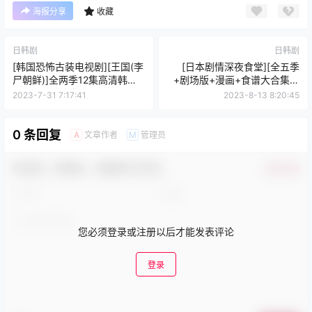
海报分享
收藏
日韩剧
日韩剧
[韩国恐怖古装电视剧][王国(李
[日本剧情深夜食堂][全五季
尸朝鲜)]全两季12集高清韩语
+剧场版+漫画+食谱大合集日
中文字幕
语中字]
2023-7-31 7:17:41
2023-8-13 8:20:45
0 条回复
文章作者
管理员
A
M
欢迎您，新朋友，感谢参与互动！
确认修改
您必须登录或注册以后才能发表评论
登录