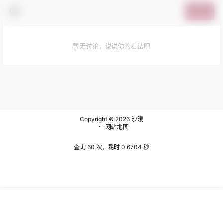
提交
暂无讨论，说说你的看法吧
Copyright © 2026
沙暖
・
网站地图
查询 60 次，耗时 0.6704 秒
Warning
:
首页
问题反馈
搜索
菜单
我的
error_log(/www/wwwroot/www.shanuan.com/wp-